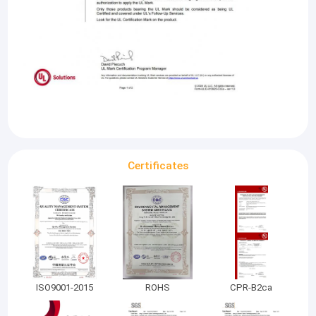
Certificates
Aperçu
Jiang Su Armored Optical Technology Co., Ltd est l'un des
principaux fabricants professionnels de câbles de fibre blindée
Produits
micro, de câbles de patch blindés micro et de produits de
ISO9001-2015
ROHS
CPR-B2ca
soutien en Chine.
Vidéos
Notre ligne de production actuelle est de 8,000Il y a près de 300
ensembles d'équipements professionnels de production de