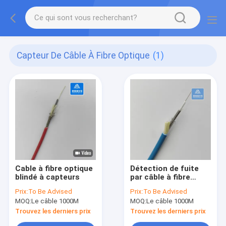
Capteur De Câble À Fibre Optique
(1)
Cable à fibre optique
Détection de fuite
blindé à capteurs
par câble à fibre
optique à détection
Prix:
To Be Advised
Prix:
To Be Advised
de fuite par câble
MOQ:
Le câble 1000M
MOQ:
Le câble 1000M
blindé duplex de 5,0
mm
Trouvez les derniers prix
Trouvez les derniers prix