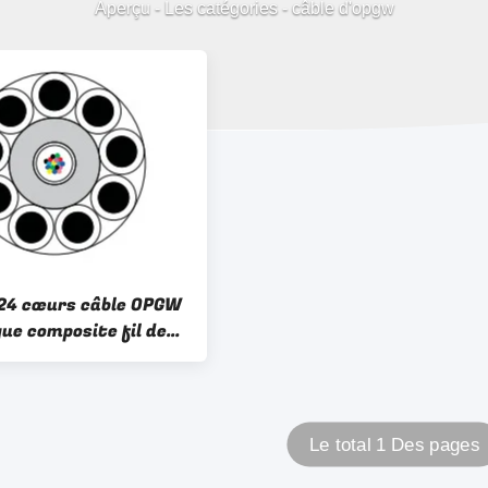
Aperçu
-
Les catégories
-
câble d'opgw
24 cœurs câble OPGW
que composite fil de
Le total 1 Des pages