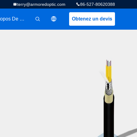
terry@armoredoptic.com
86-527-80620388
A Propos De Nous
Obtenez un devis
描述