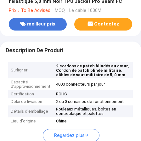
l'élastique 5,0 mm Noir TPU Jacket Pro Beam FC
Prix：To Be Advised
MOQ：Le câble 1000M
meilleur prix
Contactez
Description De Produit
,
2 cordons de patch blindés au cœur
Surligner
,
Cordon de patch blindé militaire
,
câbles de saut militaire de 5
0 mm
Capacité
4000 connecteurs par jour
d'approvisionnement
Certification
ROHS
Délai de livraison
2 ou 3 semaines de fonctionnement
Rouleaux métalliques, boîtes en
Détails d'emballage
contreplaqué et palettes
Lieu d'origine
Chine
Regardez plus