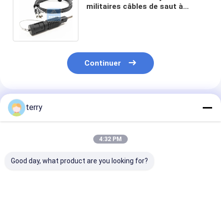
militaires câbles de saut à
l'élastique 5,0 mm Noir TPU
Jacket Pro Beam FC
Continuer
Produits Recommandés
terry
4:32 PM
Good day, what product are you looking for?
2 Corde de patch
Cable de patch
Cable de patch
tactique
tactique à 4 cœurs
fibre blindée à
Pro Beam Cable
cœurs Jumper